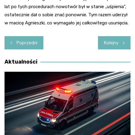
lat po tych procedurach nowotwór był w stanie „uśpienia”,
ostatecznie dał o sobie znać ponownie. Tym razem uderzył
w macicę Agnieszki, co wymagało jej całkowitego usunięcia.
Nawigacja
Poprzedni
Kolejny
wpisu
Aktualności