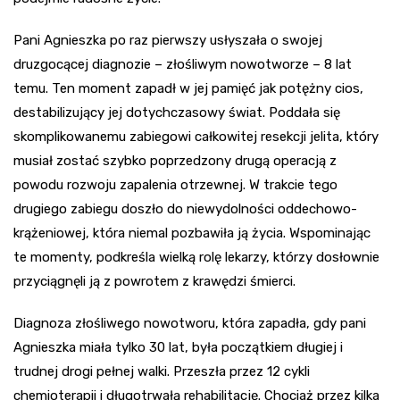
Pani Agnieszka po raz pierwszy usłyszała o swojej
druzgocącej diagnozie – złośliwym nowotworze – 8 lat
temu. Ten moment zapadł w jej pamięć jak potężny cios,
destabilizujący jej dotychczasowy świat. Poddała się
skomplikowanemu zabiegowi całkowitej resekcji jelita, który
musiał zostać szybko poprzedzony drugą operacją z
powodu rozwoju zapalenia otrzewnej. W trakcie tego
drugiego zabiegu doszło do niewydolności oddechowo-
krążeniowej, która niemal pozbawiła ją życia. Wspominając
te momenty, podkreśla wielką rolę lekarzy, którzy dosłownie
przyciągnęli ją z powrotem z krawędzi śmierci.
Diagnoza złośliwego nowotworu, która zapadła, gdy pani
Agnieszka miała tylko 30 lat, była początkiem długiej i
trudnej drogi pełnej walki. Przeszła przez 12 cykli
chemioterapii i długotrwałą rehabilitację. Chociaż przez kilka