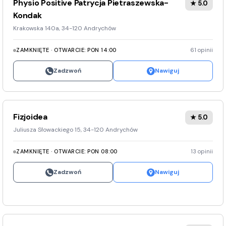
Physio Positive Patrycja Pietraszewska-
★ 5.0
Kondak
Krakowska 140a, 34-120 Andrychów
ZAMKNIĘTE · OTWARCIE: PON 14:00
61 opinii
Zadzwoń
Nawiguj
Fizjoidea
★ 5.0
Juliusza Słowackiego 15, 34-120 Andrychów
ZAMKNIĘTE · OTWARCIE: PON 08:00
13 opinii
Zadzwoń
Nawiguj