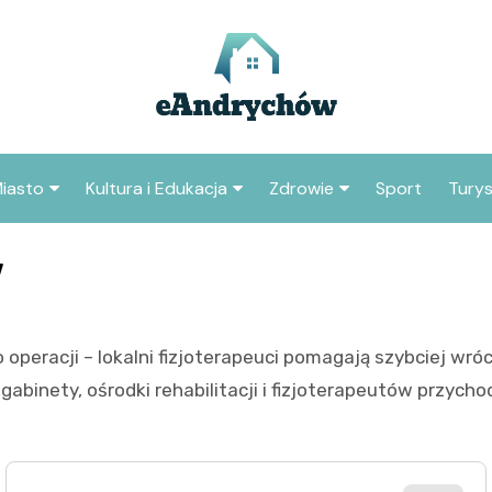
iasto
Kultura i Edukacja
Zdrowie
Sport
Tury
jska
Inwestycje
Koncerty i festiwale
Szpitale i medycyna
w
Samorząd i polityka
Teatr i sztuka
Profilaktyka i zdrowie
lokalna
Biblioteka i literatura
o operacji – lokalni fizjoterapeuci pomagają szybciej wr
Środowisko i ekologia
Szkoły i przedszkola
binety, ośrodki rehabilitacji i fizjoterapeutów przych
Instytucje
Uczelnie i nauka