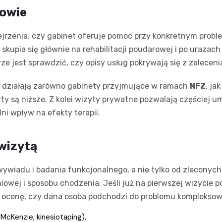
howie
rzenia, czy gabinet oferuje pomoc przy konkretnym problemie
kupia się głównie na rehabilitacji poudarowej i po urazach 
rze jest sprawdzić, czy opisy usług pokrywają się z zalece
 działają zarówno gabinety przyjmujące w ramach
NFZ
, ja
szty są niższe. Z kolei wizyty prywatne pozwalają częściej 
ni wpływ na efekty terapii.
wizytą
ywiadu i badania funkcjonalnego, a nie tylko od zleconych
owej i sposobu chodzenia. Jeśli już na pierwszej wizycie poj
o ocenę, czy dana osoba podchodzi do problemu kompleksow
 McKenzie, kinesiotaping),