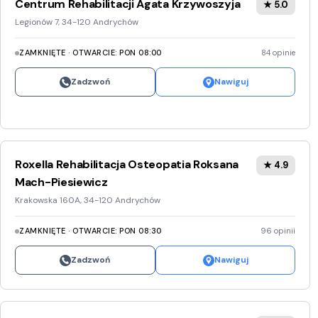
Centrum Rehabilitacji Agata Krzywoszyja
★ 5.0
Legionów 7, 34-120 Andrychów
ZAMKNIĘTE · OTWARCIE: PON 08:00
84 opinie
Zadzwoń
Nawiguj
Roxella Rehabilitacja Osteopatia Roksana
★ 4.9
Mach-Piesiewicz
Krakowska 160A, 34-120 Andrychów
ZAMKNIĘTE · OTWARCIE: PON 08:30
96 opinii
Zadzwoń
Nawiguj