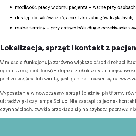
możliwość pracy w domu pacjenta – ważne przy osobach s
dostęp do sali ćwiczeń, a nie tylko zabiegów fizykalnych,
realne terminy – przy ostrym bólu długie oczekiwanie zwy
Lokalizacja, sprzęt i kontakt z pacje
W mieście funkcjonują zarówno większe ośrodki rehabilitac
ograniczoną mobilność – dojazd z okolicznych miejscowości
pobliżu wejścia lub windą, jeśli gabinet mieści się na wyższ
Wyposażenie w nowoczesny sprzęt (bieżnie, platformy równ
ultradźwięki czy lampa Sollux. Nie zastąpi to jednak konta
czynnościach, zwykle przekłada się na szybszą poprawę ni