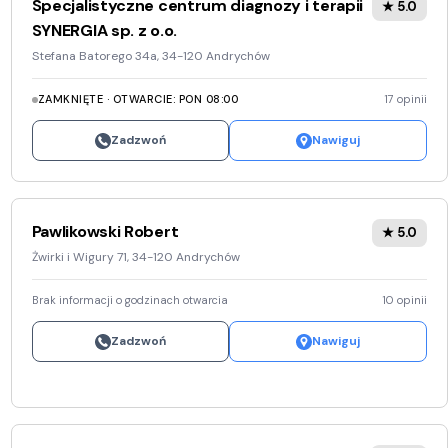
Specjalistyczne centrum diagnozy i terapii
★ 5.0
Pozostałe
Sport i rozrywka
SYNERGIA sp. z o.o.
Zwierzęta
Stefana Batorego 34a, 34-120 Andrychów
Sklepy specjalistyczne
ZAMKNIĘTE · OTWARCIE: PON 08:00
17 opinii
Sieci handlowe
Zadzwoń
Nawiguj
Usługi
Pawlikowski Robert
★ 5.0
Żwirki i Wigury 71, 34-120 Andrychów
Brak informacji o godzinach otwarcia
10 opinii
Zadzwoń
Nawiguj