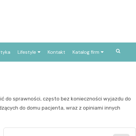
styka
Lifestyle
Kontakt
Katalog firm
Pogoda
Gastronomia
Poradniki
Zdrowie i medycyna
Przepisy
Uroda i pielęgnacja
ócić do sprawności, często bez konieczności wyjazdu do
Dom i ogród
Prawo i finanse
odzących do domu pacjenta, wraz z opiniami innych
Znane osoby
Motoryzacja
Imieniny
Edukacja i opieka