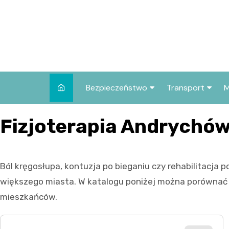
Skip
to
content
Bezpieczeństwo
Transport
M
Kronika policyjna
Komunikacja mie
Fizjoterapia Andrychó
Wypadki i zdarzenia
Drogi i remonty
Prewencja i edukacja
Ból kręgosłupa, kontuzja po bieganiu czy rehabilitacja p
policyjna
większego miasta. W katalogu poniżej można porównać ga
mieszkańców.