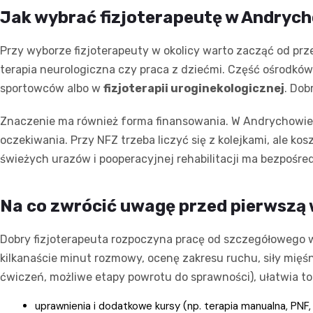
Jak wybrać fizjoterapeutę w Andryc
Przy wyborze fizjoterapeuty w okolicy warto zacząć od przej
terapia neurologiczna czy praca z dziećmi. Część ośrodków s
sportowców albo w
fizjoterapii uroginekologicznej
. Dob
Znaczenie ma również forma finansowania. W Andrychowie
oczekiwania. Przy NFZ trzeba liczyć się z kolejkami, ale ko
świeżych urazów i pooperacyjnej rehabilitacji ma bezpośred
Na co zwrócić uwagę przed pierwszą 
Dobry fizjoterapeuta rozpoczyna pracę od szczegółowego w
kilkanaście minut rozmowy, ocenę zakresu ruchu, siły mięśni
ćwiczeń, możliwe etapy powrotu do sprawności), ułatwia t
uprawnienia i dodatkowe kursy (np. terapia manualna, PNF,