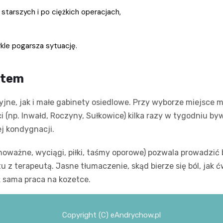
tarszych i po ciężkich operacjach,
kle pogarsza sytuację.
ntem
yjne, jak i małe gabinety osiedlowe. Przy wyborze miejsce
 (np. Inwałd, Roczyny, Sułkowice) kilka razy w tygodniu b
ej kondygnacji.
oważne, wyciągi, piłki, taśmy oporowe) pozwala prowadzić 
ktu z terapeutą. Jasne tłumaczenie, skąd bierze się ból, ja
ż sama praca na kozetce.
Copyright (C) eAndrychow.pl