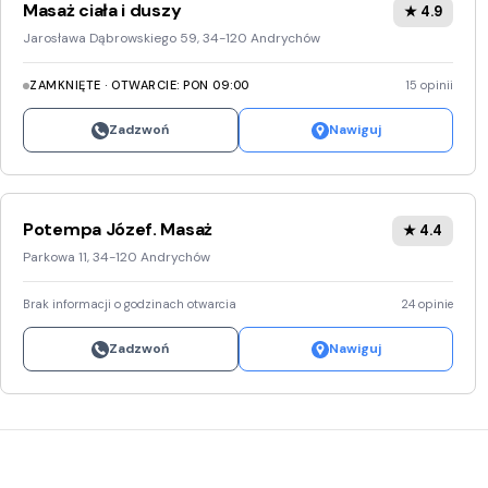
Masaż ciała i duszy
★ 4.9
Jarosława Dąbrowskiego 59, 34-120 Andrychów
ZAMKNIĘTE · OTWARCIE: PON 09:00
15 opinii
Zadzwoń
Nawiguj
Potempa Józef. Masaż
★ 4.4
Parkowa 11, 34-120 Andrychów
Brak informacji o godzinach otwarcia
24 opinie
Zadzwoń
Nawiguj