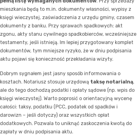
pełną listę wymaganych dokumentów
. Przy sprzedaży
mieszkania będą to m.in. dokumenty własności, wypisy z
księgi wieczystej, zaświadczenia z urzędu gminy, czasem
dokumenty z banku. Przy sprawach spadkowych: akt
zgonu, akty stanu cywilnego spadkobierców, wcześniejsze
testamenty, jeśli istnieją. Im lepiej przygotowany komplet
dokumentów, tym mniejsze ryzyko, że w dniu podpisania
aktu pojawi się konieczność przekładania wizyty.
Dobrym sygnałem jest jasny sposób informowania o
kosztach. Notariusz stosuje urzędową
taksę notarialną
,
ale do tego dochodzą podatki i opłaty sądowe (np. wpis do
księgi wieczystej). Warto poprosić o orientacyjną wycenę
całości: taksy, podatku (PCC, podatek od spadków i
darowizn – jeśli dotyczy) oraz wszystkich opłat
dodatkowych. Pozwala to uniknąć zaskoczenia kwotą do
zapłaty w dniu podpisania aktu.