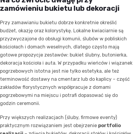
Na co zwrócić uwagę przy
zamówieniu bukietu lub dekoracji
Przy zamawianiu bukietu dobrze konkretnie określić
budżet, okazję oraz kolorystykę. Lokalne kwiaciarnie są
przyzwyczajone do obsługi komunii, ślubów w pobliskich
kościołach i domach weselnych, dlatego często mają
gotowe propozycje zestawów: bukiet ślubny, butonierka,
dekoracja kościoła i auta. W przypadku wieńców i wiązanek
pogrzebowych istotna jest nie tylko estetyka, ale też
terminowość dostawy na cmentarz lub do kaplicy – część
zakładów florystycznych współpracuje z domami
pogrzebowymi na miejscu i potrafi dopasować się do
godzin ceremonii.
Przy większych realizacjach (śluby, firmowe eventy)
praktycznym rozwiązaniem jest obejrzenie
portfolio
realizacji
– zdjęcia bukietów, dekoracji stołów i kościołów.