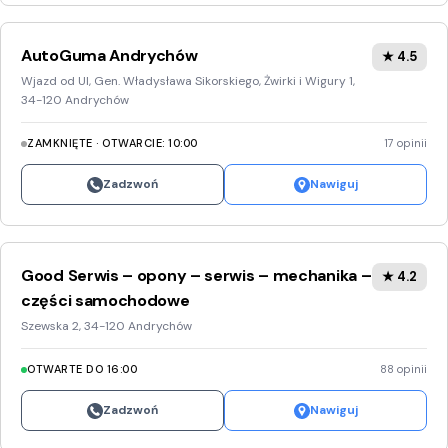
AutoGuma Andrychów
★ 4.5
Wjazd od Ul, Gen. Władysława Sikorskiego, Żwirki i Wigury 1,
34-120 Andrychów
ZAMKNIĘTE · OTWARCIE: 10:00
17 opinii
Zadzwoń
Nawiguj
Good Serwis – opony – serwis – mechanika –
★ 4.2
części samochodowe
Szewska 2, 34-120 Andrychów
OTWARTE DO 16:00
88 opinii
Zadzwoń
Nawiguj