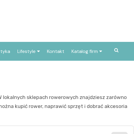
styka
Lifestyle
Kontakt
Katalog firm
Pogoda
Gastronomia
Poradniki
Zdrowie i medycyna
Przepisy
Uroda i pielęgnacja
 W lokalnych sklepach rowerowych znajdziesz zarówno
Dom i ogród
Prawo i finanse
można kupić rower, naprawić sprzęt i dobrać akcesoria
Znane osoby
Motoryzacja
Imieniny
Edukacja i opieka