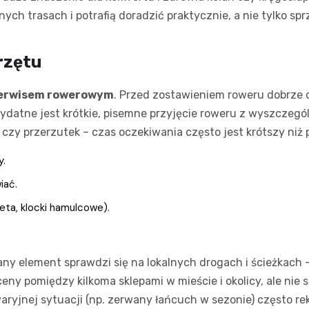
ch trasach i potrafią doradzić praktycznie, a nie tylko sp
rzętu
erwisem rowerowym
. Przed zostawieniem roweru dobrze do
zydatne jest krótkie, pisemne przyjęcie roweru z wyszczegó
 czy przerzutek – czas oczekiwania często jest krótszy ni
y.
iać.
ta, klocki hamulcowe).
dany element sprawdzi się na lokalnych drogach i ścieżkach
ceny pomiędzy kilkoma sklepami w mieście i okolicy, ale ni
aryjnej sytuacji (np. zerwany łańcuch w sezonie) często re