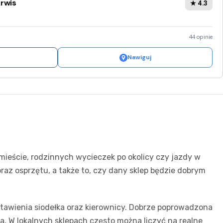
rwis
★ 4.3
Pozostałe
Sport i rozrywka
Zwierzęta
44 opinie
Sklepy specjalistyczne
Nawiguj
Sieci handlowe
Usługi
mieście, rodzinnych wycieczek po okolicy czy jazdy w
raz osprzętu, a także to, czy dany sklep będzie dobrym
stawienia siodełka oraz kierownicy. Dobrze poprowadzona
a. W lokalnych sklepach często można liczyć na realne