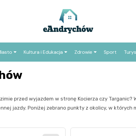
iasto
Kultura i Edukacja
Zdrowie
Sport
Tury
jska
Inwestycje
Koncerty i festiwale
Szpitale i medycyna
chów
Samorząd i polityka
Teatr i sztuka
Profilaktyka i zdrowie
lokalna
Biblioteka i literatura
 zimie przed wyjazdem w stronę Kocierza czy Targanic?
Środowisko i ekologia
Szkoły i przedszkola
nnej jazdy. Poniżej zebrano punkty z okolicy, w których 
Instytucje
Uczelnie i nauka