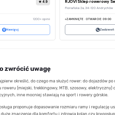
RJOVI Sklep rowerowy Se
★ 4.9
Floriańska 2a, 34-120 Andrychów
1200+ opinii
ZAMKNIĘTE · OTWARCIE: 09:00
Nawiguj
Zadzwoń
co zwrócić uwagę
jpierw określić, do czego ma służyć rower: do dojazdów po 
roweru (miejski, trekkingowy, MTB, szosowy, elektryczny) o
yjnych, inne mocniej stawiają na sport i rowery górskie.
obsługa proponuje dopasowanie rozmiaru ramy i regulację u
duże znaczenie dla komfortu i zdrowia kolan czy kręgosłup