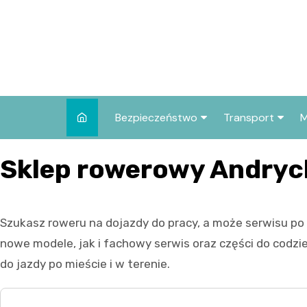
Skip
to
content
Bezpieczeństwo
Transport
M
Kronika policyjna
Komunikacja mie
Sklep rowerowy Andry
Wypadki i zdarzenia
Drogi i remonty
Prewencja i edukacja
Szukasz roweru na dojazdy do pracy, a może serwisu po
policyjna
nowe modele, jak i fachowy serwis oraz części do codzie
do jazdy po mieście i w terenie.