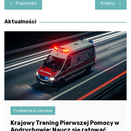
Nawigacja
Poprzedni
Kolejny
wpisu
Aktualności
Profilaktyka i zdrowie
Krajowy Trening Pierwszej Pomocy w
Andrychowie: Naucz się ratować