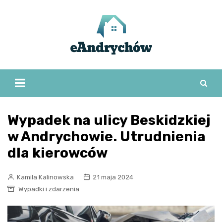
Skip
to
content
Wypadek na ulicy Beskidzkiej
w Andrychowie. Utrudnienia
dla kierowców
Kamila Kalinowska
21 maja 2024
Wypadki i zdarzenia