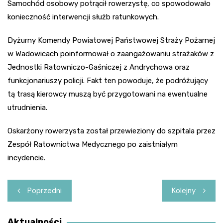
Samochód osobowy potrącił rowerzystę, co spowodowało
konieczność interwencji służb ratunkowych.
Dyżurny Komendy Powiatowej Państwowej Straży Pożarnej
w Wadowicach poinformował o zaangażowaniu strażaków z
Jednostki Ratowniczo-Gaśniczej z Andrychowa oraz
funkcjonariuszy policji. Fakt ten powoduje, że podróżujący
tą trasą kierowcy muszą być przygotowani na ewentualne
utrudnienia.
Oskarżony rowerzysta został przewieziony do szpitala przez
Zespół Ratownictwa Medycznego po zaistniałym
incydencie.
Nawigacja
Poprzedni
Kolejny
wpisu
Aktualności