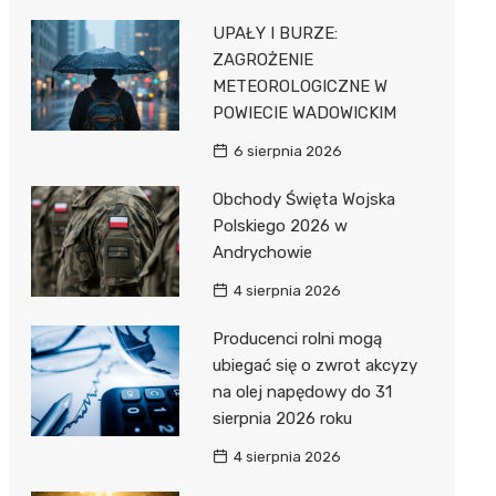
Pozostałe
Sport i rozrywka
UPAŁY I BURZE:
ZAGROŻENIE
Zwierzęta
METEOROLOGICZNE W
Sklepy specjalistyczne
POWIECIE WADOWICKIM
6 sierpnia 2026
Sieci handlowe
Obchody Święta Wojska
Usługi
Polskiego 2026 w
Andrychowie
4 sierpnia 2026
Producenci rolni mogą
ubiegać się o zwrot akcyzy
na olej napędowy do 31
sierpnia 2026 roku
4 sierpnia 2026