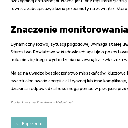
szczególnej ostrożności. Ważne jest, aby regularnie śledz
również zabezpieczyć luźne przedmioty na zewnątrz, które
Znaczenie monitorowania 
Dynamiczny rozwój sytuacji pogodowej wymaga
stałej u
Starostwo Powiatowe w Wadowicach apeluje o pozostawan
unikanie zbędnego wychodzenia na zewnątrz, zwłaszcza w 
Mając na uwadze bezpieczeństwo mieszkańców, kluczowe jes
ewentualne awarie energii elektrycznej lub inne komplikac
działania i odpowiedzialność mogą pomóc w przejściu przez
Źródło: Starostwo Powiatowe w Wadowicach
Nawigacja
Poprzedni