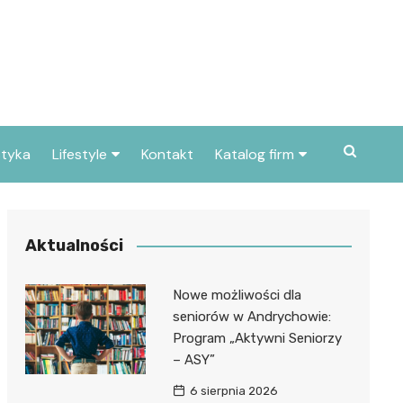
styka
Lifestyle
Kontakt
Katalog firm
Pogoda
Gastronomia
Poradniki
Zdrowie i medycyna
Aktualności
Przepisy
Uroda i pielęgnacja
Nowe możliwości dla
Dom i ogród
Prawo i finanse
seniorów w Andrychowie:
Program „Aktywni Seniorzy
Znane osoby
Motoryzacja
– ASY”
Imieniny
Edukacja i opieka
6 sierpnia 2026