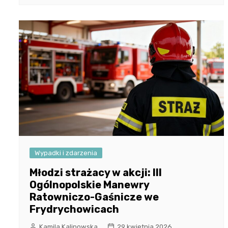
Wypadki i zdarzenia
Młodzi strażacy w akcji: III
Ogólnopolskie Manewry
Ratowniczo-Gaśnicze we
Frydrychowicach
Kamila Kalinowska
29 kwietnia 2026