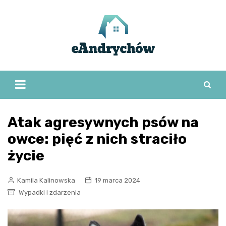
Skip
to
content
Atak agresywnych psów na
owce: pięć z nich straciło
życie
Kamila Kalinowska
19 marca 2024
Wypadki i zdarzenia