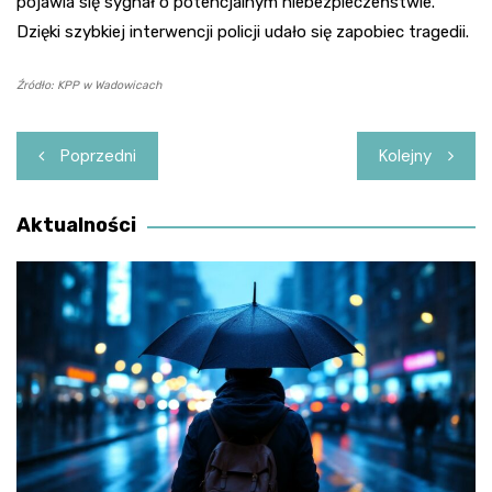
pojawia się sygnał o potencjalnym niebezpieczeństwie.
Dzięki szybkiej interwencji policji udało się zapobiec tragedii.
Źródło: KPP w Wadowicach
Nawigacja
Poprzedni
Kolejny
wpisu
Aktualności