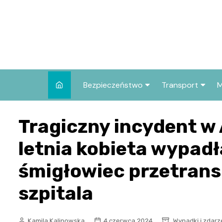
Skip
to
content
Bezpieczeństwo
Transport
M
Kronika policyjna
Komunikacja mie
Tragiczny incydent w
Wypadki i zdarzenia
Drogi i remonty
letnia kobieta wypadł
Prewencja i edukacja
policyjna
śmigłowiec przetrans
szpitala
Kamila Kalinowska
4 czerwca 2024
Wypadki i zdarz