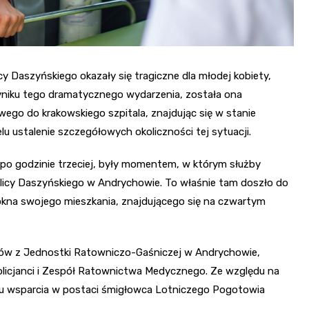
 Daszyńskiego okazały się tragiczne dla młodej kobiety,
wyniku tego dramatycznego wydarzenia, została ona
go do krakowskiego szpitala, znajdując się w stanie
lu ustalenie szczegółowych okoliczności tej sytuacji.
e po godzinie trzeciej, były momentem, w którym służby
ulicy Daszyńskiego w Andrychowie. To właśnie tam doszło do
 okna swojego mieszkania, znajdującego się na czwartym
ków z Jednostki Ratowniczo-Gaśniczej w Andrychowie,
olicjanci i Zespół Ratownictwa Medycznego. Ze względu na
u wsparcia w postaci śmigłowca Lotniczego Pogotowia