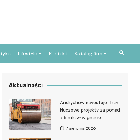
styka
Lifestyle
Kontakt
Katalog firm
Pogoda
Gastronomia
Poradniki
Zdrowie i medycyna
Aktualności
Przepisy
Uroda i pielęgnacja
Andrychów inwestuje: Trzy
Dom i ogród
Prawo i finanse
kluczowe projekty za ponad
7,5 mln zł w gminie
Znane osoby
Motoryzacja
7 sierpnia 2026
Imieniny
Edukacja i opieka