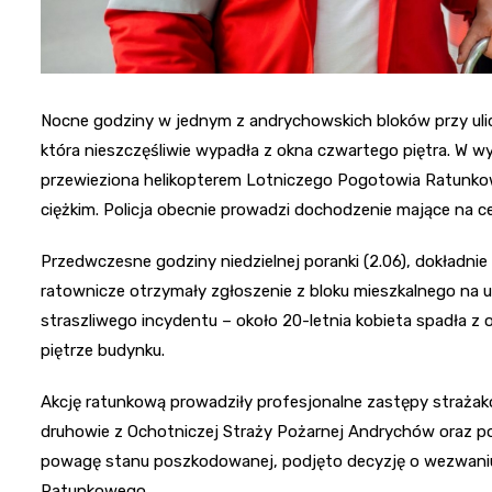
Nocne godziny w jednym z andrychowskich bloków przy ulicy
która nieszczęśliwie wypadła z okna czwartego piętra. W 
przewieziona helikopterem Lotniczego Pogotowia Ratunkowe
ciężkim. Policja obecnie prowadzi dochodzenie mające na ce
Przedwczesne godziny niedzielnej poranki (2.06), dokładni
ratownicze otrzymały zgłoszenie z bloku mieszkalnego na 
straszliwego incydentu – około 20-letnia kobieta spadła z
piętrze budynku.
Akcję ratunkową prowadziły profesjonalne zastępy straża
druhowie z Ochotniczej Straży Pożarnej Andrychów oraz p
powagę stanu poszkodowanej, podjęto decyzję o wezwani
Ratunkowego.