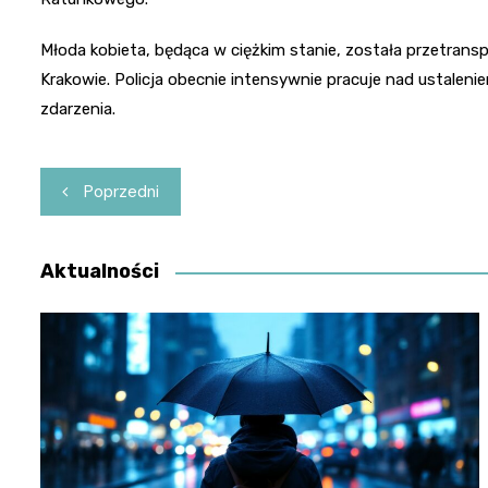
Młoda kobieta, będąca w ciężkim stanie, została przetrans
Krakowie. Policja obecnie intensywnie pracuje nad ustaleni
zdarzenia.
Nawigacja
Poprzedni
wpisu
Aktualności