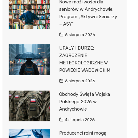
Nowe możliwości dla
Pozostałe
Sport i rozrywka
seniorów w Andrychowie:
Program „Aktywni Seniorzy
Zwierzęta
– ASY”
Sklepy specjalistyczne
6 sierpnia 2026
Sieci handlowe
UPAŁY I BURZE:
ZAGROŻENIE
Usługi
METEOROLOGICZNE W
POWIECIE WADOWICKIM
6 sierpnia 2026
Obchody Święta Wojska
Polskiego 2026 w
Andrychowie
4 sierpnia 2026
Producenci rolni mogą