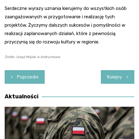
Serdeczne wyrazy uznania kierujemy do wszystkich osób
zaangażowanych w przygotowanie i realizację tych
projektów. Życzymy dalszych sukcesów i pomyślności w
realizacji zaplanowanych działań, które z pewnością
przyczynią się do rozwoju kultury w regionie.
Źródło: Urząd Miejski w Andrychowie
Nawigacja
Poprzedni
Kolejny
wpisu
Aktualności