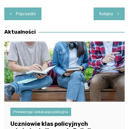
Nawigacja
Poprzedni
Kolejny
wpisu
Aktualności
Prewencja i edukacja policyjna
Uczniowie klas policyjnych