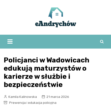
Skip
to
content
Policjanci w Wadowicach
edukują maturzystów o
karierze w służbie i
bezpieczeństwie
Kamila Kalinowska
21 marca 2026
Prewencja i edukacja policyjna