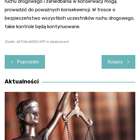
ruchu drogowego i zaniedbania w konserwacji mogą
prowadzić do poważnych konsekwencji. W trosce o
bezpieczeństwo wszystkich uczestników ruchu drogowego,
takie kontrole będą kontynuowane.
Źródło: AKTUALNOŚCI KPP w Wadowicach
Nawigacja
Poprzedni
Kolejny
wpisu
Aktualności