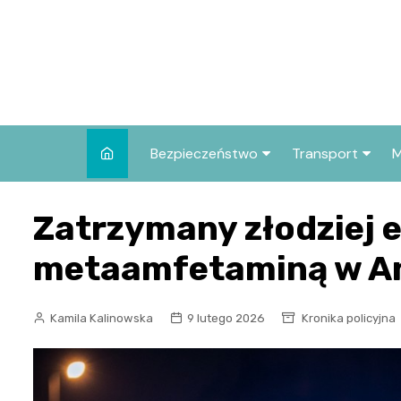
Skip
to
content
Bezpieczeństwo
Transport
M
Kronika policyjna
Komunikacja mie
Zatrzymany złodziej e
Wypadki i zdarzenia
Drogi i remonty
metaamfetaminą w A
Prewencja i edukacja
policyjna
Kamila Kalinowska
9 lutego 2026
Kronika policyjna