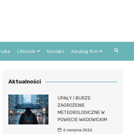
styka
Lifestyle
Kontakt
Katalog firm
Pogoda
Gastronomia
Poradniki
Zdrowie i medycyna
Aktualności
Przepisy
Uroda i pielęgnacja
UPAŁY I BURZE:
Dom i ogród
Prawo i finanse
ZAGROŻENIE
METEOROLOGICZNE W
Znane osoby
Motoryzacja
POWIECIE WADOWICKIM
Imieniny
Edukacja i opieka
6 sierpnia 2026