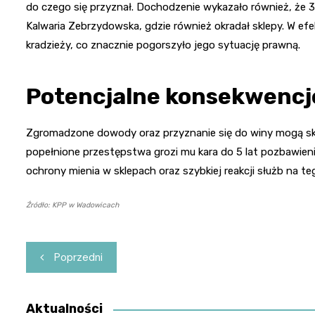
do czego się przyznał. Dochodzenie wykazało również, że
Kalwaria Zebrzydowska, gdzie również okradał sklepy. W ef
kradzieży, co znacznie pogorszyło jego sytuację prawną.
Potencjalne konsekwencj
Zgromadzone dowody oraz przyznanie się do winy mogą s
popełnione przestępstwa grozi mu kara do 5 lat pozbawieni
ochrony mienia w sklepach oraz szybkiej reakcji służb na te
Źródło: KPP w Wadowicach
Nawigacja
Poprzedni
wpisu
Aktualności