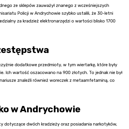
jednego ze sklepów zauważył znanego z wcześniejszych
sariatu Policji w Andrychowie szybko ustalili, że 30-letni
zialny za kradzież elektronarzędzi o wartości blisko 1700
zestępstwa
czyźnie dodatkowe przedmioty, w tym wiertarkę, które były
e. Ich wartość oszacowano na 900 złotych. To jednak nie był
cjonariusze znaleźli również woreczek z metaamfetaminą, co
lko w Andrychowie
uty dotyczące dwóch kradzieży oraz posiadania narkotyków,