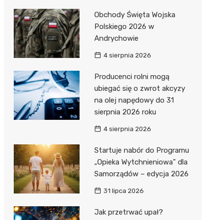
Pozostałe
Sport i rozrywka
Obchody Święta Wojska
Polskiego 2026 w
Zwierzęta
Andrychowie
Sklepy specjalistyczne
4 sierpnia 2026
Sieci handlowe
Producenci rolni mogą
ubiegać się o zwrot akcyzy
Usługi
na olej napędowy do 31
sierpnia 2026 roku
4 sierpnia 2026
Startuje nabór do Programu
„Opieka Wytchnieniowa” dla
Samorządów – edycja 2026
31 lipca 2026
Jak przetrwać upał?