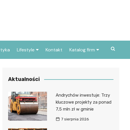
styka
Lifestyle
Kontakt
Katalog firm
Pogoda
Gastronomia
Poradniki
Zdrowie i medycyna
Aktualności
Przepisy
Uroda i pielęgnacja
Andrychów inwestuje: Trzy
Dom i ogród
Prawo i finanse
kluczowe projekty za ponad
7,5 mln zł w gminie
Znane osoby
Motoryzacja
7 sierpnia 2026
Imieniny
Edukacja i opieka