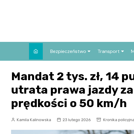
Skip
to
content
Bezpieczeństwo
Transport
M
Kronika policyjna
Komunikacja mie
Mandat 2 tys. zł, 14 
Wypadki i zdarzenia
Drogi i remonty
utrata prawa jazdy za
Prewencja i edukacja
policyjna
prędkości o 50 km/h
Kamila Kalinowska
23 lutego 2026
Kronika policyjn