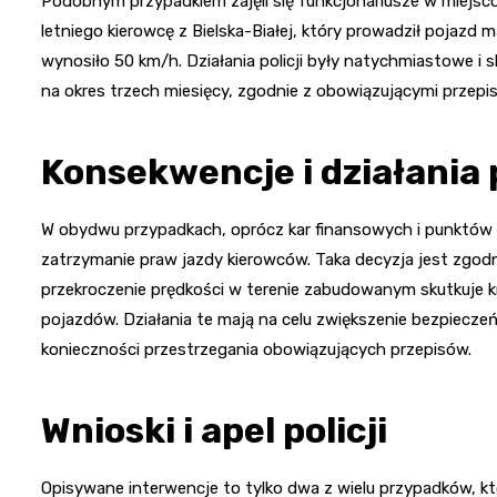
Podobnym przypadkiem zajęli się funkcjonariusze w miejsco
letniego kierowcę z Bielska-Białej, który prowadził pojazd m
wynosiło 50 km/h. Działania policji były natychmiastowe i
na okres trzech miesięcy, zgodnie z obowiązującymi przepis
Konsekwencje i działania p
W obydwu przypadkach, oprócz kar finansowych i punktów ka
zatrzymanie praw jazdy kierowców. Taka decyzja jest zgodn
przekroczenie prędkości w terenie zabudowanym skutkuje
pojazdów. Działania te mają na celu zwiększenie bezpiecz
konieczności przestrzegania obowiązujących przepisów.
Wnioski i apel policji
Opisywane interwencje to tylko dwa z wielu przypadków, któ