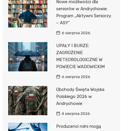
Nowe możliwości dla
Pozostałe
Sport i rozrywka
seniorów w Andrychowie:
Program „Aktywni Seniorzy
Zwierzęta
– ASY”
Sklepy specjalistyczne
6 sierpnia 2026
Sieci handlowe
UPAŁY I BURZE:
ZAGROŻENIE
Usługi
METEOROLOGICZNE W
POWIECIE WADOWICKIM
6 sierpnia 2026
Obchody Święta Wojska
Polskiego 2026 w
Andrychowie
4 sierpnia 2026
Producenci rolni mogą