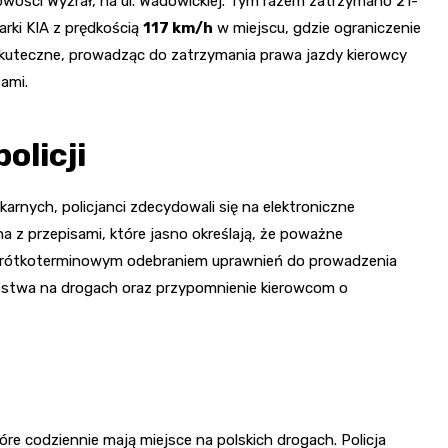
wości Wyźrał, na ul. Wadowickiej. Tym razem zatrzymano 21-
arki KIA z prędkością
117 km/h
w miejscu, gdzie ograniczenie
 skuteczne, prowadząc do zatrzymania prawa jazdy kierowcy
ami.
olicji
rnych, policjanci zdecydowali się na elektroniczne
a z przepisami, które jasno określają, że poważne
 krótkoterminowym odebraniem uprawnień do prowadzenia
eństwa na drogach oraz przypomnienie kierowcom o
re codziennie mają miejsce na polskich drogach. Policja