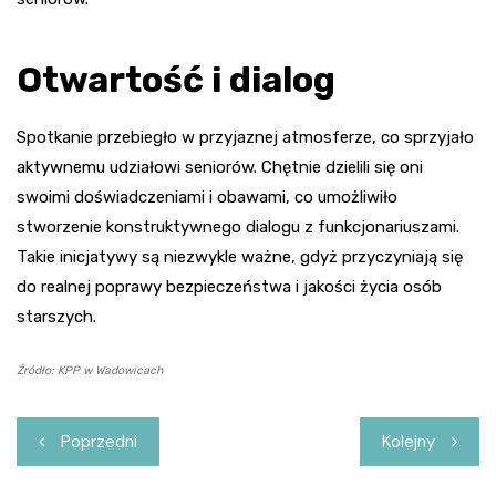
Otwartość i dialog
Spotkanie przebiegło w przyjaznej atmosferze, co sprzyjało
aktywnemu udziałowi seniorów. Chętnie dzielili się oni
swoimi doświadczeniami i obawami, co umożliwiło
stworzenie konstruktywnego dialogu z funkcjonariuszami.
Takie inicjatywy są niezwykle ważne, gdyż przyczyniają się
do realnej poprawy bezpieczeństwa i jakości życia osób
starszych.
Źródło: KPP w Wadowicach
Nawigacja
Poprzedni
Kolejny
wpisu