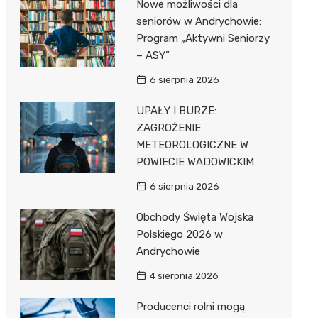
Nowe możliwości dla
Pozostałe
Sport i rozrywka
seniorów w Andrychowie:
Program „Aktywni Seniorzy
Zwierzęta
– ASY”
Sklepy specjalistyczne
6 sierpnia 2026
Sieci handlowe
UPAŁY I BURZE:
ZAGROŻENIE
Usługi
METEOROLOGICZNE W
POWIECIE WADOWICKIM
6 sierpnia 2026
Obchody Święta Wojska
Polskiego 2026 w
Andrychowie
4 sierpnia 2026
Producenci rolni mogą