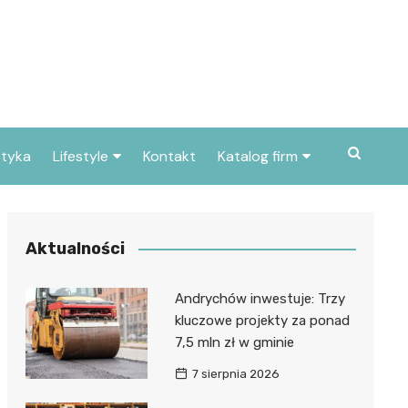
styka
Lifestyle
Kontakt
Katalog firm
Pogoda
Gastronomia
Poradniki
Zdrowie i medycyna
Aktualności
Przepisy
Uroda i pielęgnacja
Andrychów inwestuje: Trzy
Dom i ogród
Prawo i finanse
kluczowe projekty za ponad
7,5 mln zł w gminie
Znane osoby
Motoryzacja
7 sierpnia 2026
Imieniny
Edukacja i opieka