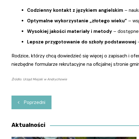
Codzienny kontakt z językiem angielskim
– nauk
Optymalne wykorzystanie „złotego wieku”
– wsp
Wysokiej jakości materiały i metody
– dostępne 
Lepsze przygotowanie do szkoły podstawowej
–
Rodzice, którzy chcą dowiedzieć się więcej o zapisach i of
niezbędne formularze rekrutacyjne na oficjalnej stronie gmi
Źródło: Urząd Miejski w Andrychowie
Nawigacja
Poprzedni
wpisu
Aktualności