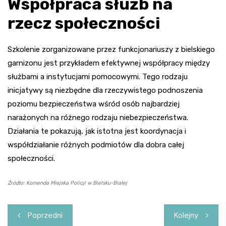
Współpraca służb na
rzecz społeczności
Szkolenie zorganizowane przez funkcjonariuszy z bielskiego
garnizonu jest przykładem efektywnej współpracy między
służbami a instytucjami pomocowymi. Tego rodzaju
inicjatywy są niezbędne dla rzeczywistego podnoszenia
poziomu bezpieczeństwa wśród osób najbardziej
narażonych na różnego rodzaju niebezpieczeństwa.
Działania te pokazują, jak istotna jest koordynacja i
współdziałanie różnych podmiotów dla dobra całej
społeczności.
Źródło: Komenda Miejska Policji w Bielsku-Białej
Nawigacja
Poprzedni
Kolejny