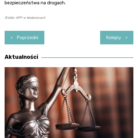
bezpieczeństwa na drogach.
Źródło: KPP w Wadowicach
Nawigacja
Poprzedni
Kolejny
wpisu
Aktualności