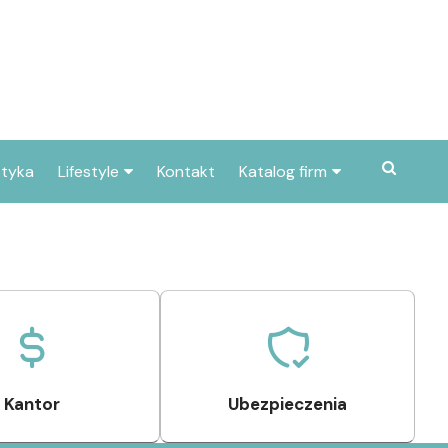
styka
Lifestyle
Kontakt
Katalog firm
Pogoda
Gastronomia
Poradniki
Zdrowie i medycyna
Przepisy
Uroda i pielęgnacja
Dom i ogród
Prawo i finanse
Znane osoby
Motoryzacja
Kantor
Ubezpieczenia
Imieniny
Edukacja i opieka