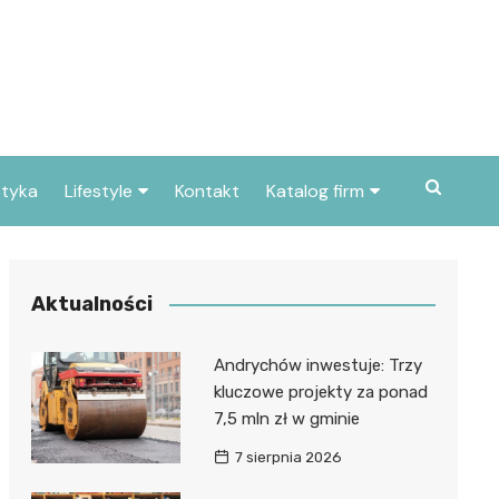
styka
Lifestyle
Kontakt
Katalog firm
Pogoda
Gastronomia
Poradniki
Zdrowie i medycyna
Aktualności
Przepisy
Uroda i pielęgnacja
Andrychów inwestuje: Trzy
Dom i ogród
Prawo i finanse
kluczowe projekty za ponad
7,5 mln zł w gminie
Znane osoby
Motoryzacja
7 sierpnia 2026
Imieniny
Edukacja i opieka