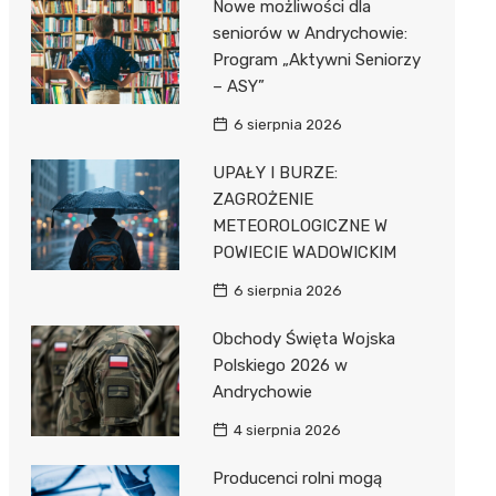
Nowe możliwości dla
Pozostałe
Sport i rozrywka
seniorów w Andrychowie:
Program „Aktywni Seniorzy
Zwierzęta
– ASY”
Sklepy specjalistyczne
6 sierpnia 2026
Sieci handlowe
UPAŁY I BURZE:
ZAGROŻENIE
Usługi
METEOROLOGICZNE W
POWIECIE WADOWICKIM
6 sierpnia 2026
Obchody Święta Wojska
Polskiego 2026 w
Andrychowie
4 sierpnia 2026
Producenci rolni mogą